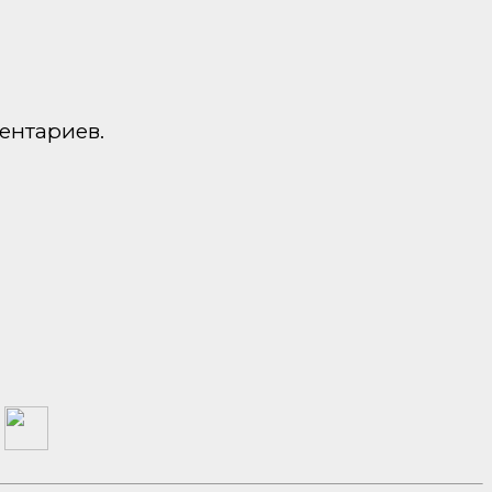
ентариев.
а