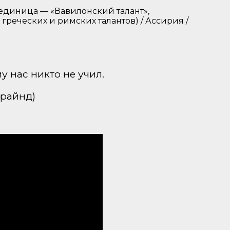
единица — «Вавилонский талант»,
 греческих и римских талантов) / Ассирия /
у нас никто не учил.
фрайнд)