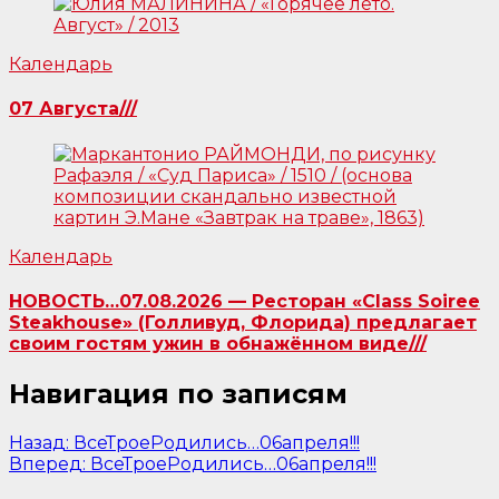
Календарь
07 Августа///
Календарь
НОВОСТЬ…07.08.2026 — Ресторан «Class Soiree
Steakhouse» (Голливуд, Флорида) предлагает
своим гостям ужин в обнажённом виде///
Навигация по записям
Назад:
ВсеТроеРодились…06апреля!!!
Вперед:
ВсеТроеРодились…06апреля!!!