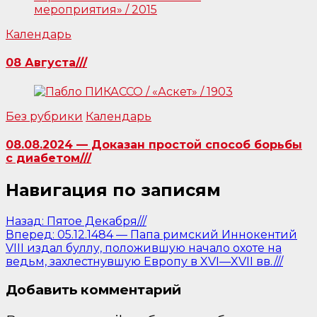
Календарь
08 Августа///
Без рубрики
Календарь
08.08.2024 — Доказан простой способ борьбы
с диабетом///
Навигация по записям
Назад:
Пятое Декабря///
Вперед:
05.12.1484 — Папа римский Иннокентий
VIII издал буллу, положившую начало охоте на
ведьм, захлестнувшую Европу в XVI—XVII вв.///
Добавить комментарий