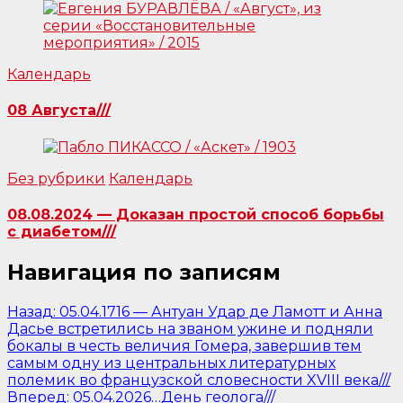
Календарь
08 Августа///
Без рубрики
Календарь
08.08.2024 — Доказан простой способ борьбы
с диабетом///
Навигация по записям
Назад:
05.04.1716 — Антуан Удар де Ламотт и Анна
Дасье встретились на званом ужине и подняли
бокалы в честь величия Гомера, завершив тем
самым одну из центральных литературных
полемик во французской словесности XVIII века///
Вперед:
05.04.2026…День геолога///