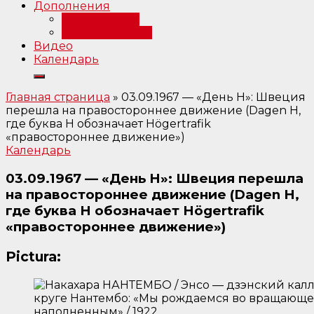
Дополнения
Примечания
Библиография
Видео
Календарь
Главная страница
»
03.09.1967 — «День H»: Швеция
перешла на правостороннее движение (Dagen H,
где буква H обозначает Högertrafik
«правостороннее движение»)
Календарь
03.09.1967 — «День H»: Швеция перешла
на правостороннее движение (Dagen H,
где буква H обозначает Högertrafik
«правостороннее движение»)
Pictura: