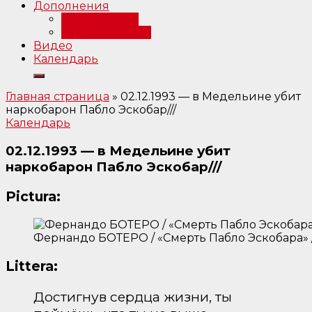
Дополнения
Примечания
Библиография
Видео
Календарь
Главная страница
»
02.12.1993 — в Медельине убит
наркобарон Пабло Эскобар///
Календарь
02.12.1993 — в Медельине убит
наркобарон Пабло Эскобар///
Pictura:
Фернандо БОТЕРО / «Смерть Пабло Эскобара» /
Littera:
Достигнув сердца жизни, ты