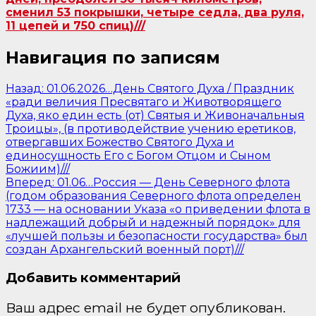
сменил 53 покрышки, четыре седла, два руля,
11 цепей и 750 спиц)///
Навигация по записям
Назад:
01.06.2026…День Святого Духа / Праздник
«ради величия Пресвятаго и Животворящего
Духа, яко един есть (от) Святыя и Живоначальныя
Троицы», (в противодействие учению еретиков,
отвергавших Божество Святого Духа и
единосущность Его с Богом Отцом и Сыном
Божиим)///
Вперед:
01.06…Россия — День Северного флота
(годом образования Северного флота определен
1733 — на основании Указа «о приведении флота в
надлежащий добрый и надежный порядок» для
«лучшей пользы и безопасности государства» был
создан Архангельский военный порт)///
Добавить комментарий
Ваш адрес email не будет опубликован.