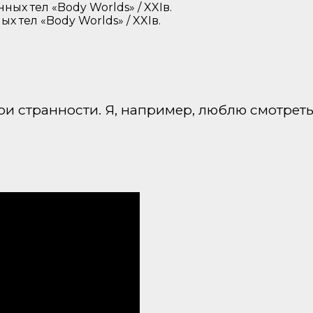
 тел «Body Worlds» / XXIв.
вои странности. Я, например, люблю смотрет