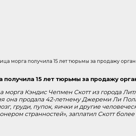
ца морга получила 15 лет тюрьмы за продажу орган
получила 15 лет тюрьмы за продажу орга
а морга Кэндис Чепмен Скотт из города Ли
ремя она продала 42-летнему Джереми Ли По
озг, груди, пупок, яички и другие человечес
нером странностей», заплатил Скотт более 1