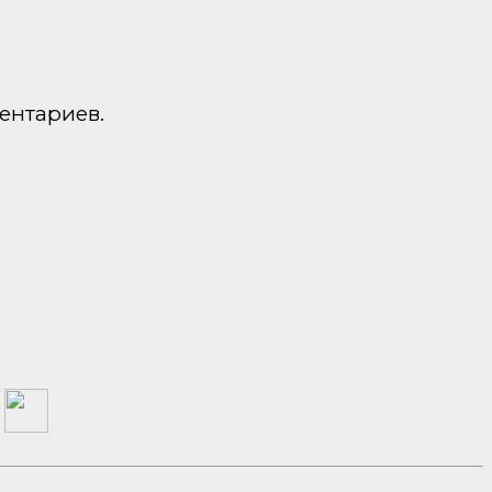
ентариев.
а