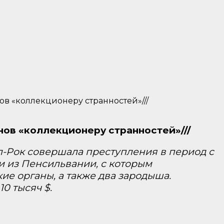
ов «коллекционеру странностей»///
нов «коллекционеру странностей»///
тл-Рок совершала преступления в период с
ли из Пенсильвании, с которым
кие органы, а также два зародыша.
0 тысяч $.