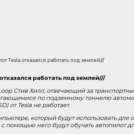
 Tesla отказался работать под землей///
тказался работать под землей///
r Loop Стив Хилл, отвечающий за транспортн
вигающимися по подземному тоннелю автомо
SD) от Tesla не работает.
омпьютере, который будут использовать для
с помощью него будут обучать автопилот для