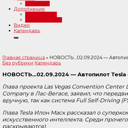
Интервью
Дополнения
Примечания
Библиография
Видео
Календарь
Главная страница
»
НОВОСТЬ…02.09.2024 — Автопилот
Без рубрики
Календарь
НОВОСТЬ…02.09.2024 — Автопилот Tesla о
Глава проекта Las Vegas Convention Cente
Company в Лас-Вегасе, заявил, что перед
вручную, так как система Full Self-Driving (F
Глава Tesla Илон Маск рассказал о суперк
искусственного интеллекта. Среди прочего 
раскрываются)