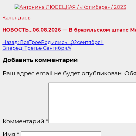
Календарь
НОВОСТЬ…06.08.2026 — В бразильском штате Ма
Навигация
Назад:
ВсеТроеРодились…02сентября!!!
Вперед:
Третье Сентября///
по
Добавить комментарий
записям
Ваш адрес email не будет опубликован.
Обя
Комментарий
*
Имя
*