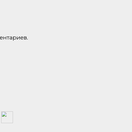
ентариев.
а