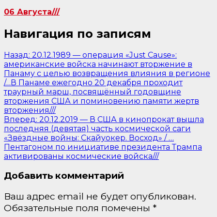
06 Августа///
Навигация по записям
Назад:
20.12.1989 — операция «Just Cause»:
американские войска начинают вторжение в
Панаму с целью возвращения влияния в регионе
/…В Панаме ежегодно 20 декабря проходит
траурный марш, посвящённый годовщине
вторжения США и поминовению памяти жертв
вторжения///
Вперед:
20.12.2019 — В США в кинопрокат вышла
последняя (девятая) часть космической саги
«Звёздные войны: Скайуокер. Восход» / …
Пентагоном по инициативе президента Трампа
активированы космические войска///
Добавить комментарий
Ваш адрес email не будет опубликован.
Обязательные поля помечены
*