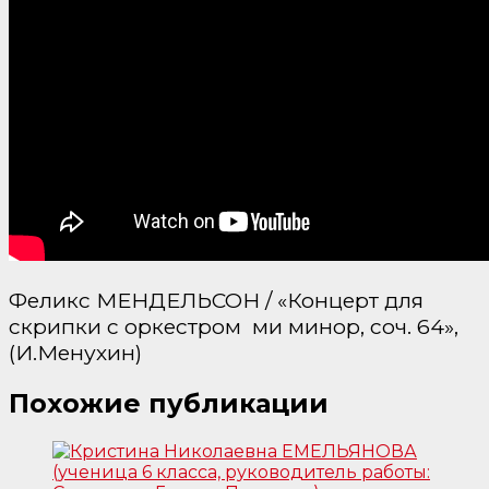
Феликс МЕНДЕЛЬСОН / «Концерт для
скрипки с оркестром
ми минор, соч. 64»,
(И.Менухин)
Похожие публикации