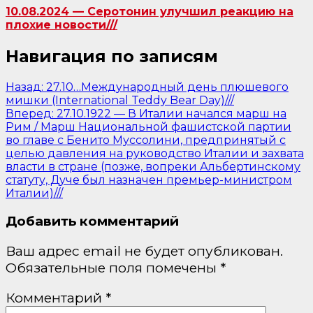
10.08.2024 — Серотонин улучшил реакцию на
плохие новости///
Навигация по записям
Назад:
27.10…Международный день плюшевого
мишки (International Teddy Bear Day)///
Вперед:
27.10.1922 — В Италии начался марш на
Рим / Марш Национальной фашистской партии
во главе с Бенито Муссолини, предпринятый с
целью давления на руководство Италии и захвата
власти в стране (позже, вопреки Альбертинскому
статуту, Дуче был назначен премьер-министром
Италии)///
Добавить комментарий
Ваш адрес email не будет опубликован.
Обязательные поля помечены
*
Комментарий
*