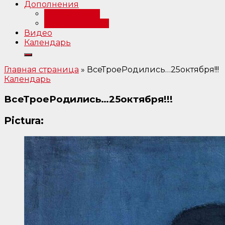
Дополнения
Примечания
Библиография
Видео
Календарь
Главная страница
»
ВсеТроеРодились…25октября!!!
Календарь
ВсеТроеРодились…25октября!!!
Pictura: