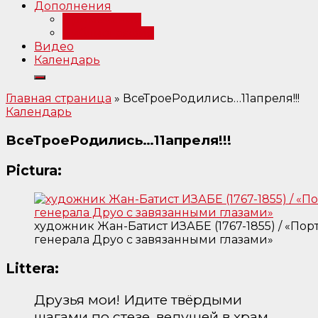
Дополнения
Примечания
Библиография
Видео
Календарь
Главная страница
»
ВсеТроеРодились…11апреля!!!
Календарь
ВсеТроеРодились…11апреля!!!
Pictura:
художник Жан-Батист ИЗАБЕ (1767-1855) / «Пор
генерала Друо с завязанными глазами»
Littera:
Друзья мои! Идите твёрдыми
шагами по стезе, ведущей в храм