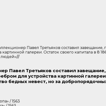
 коллекционер Павел Третьяков составил завещание,
 картинной галереи. Остаток своего капитала в 8 1
людей»///
онер Павел Третьяков составил завещание
ебром для устройства картинной галереи.
тво бедных невест, но за добропорядочных
» / 1563