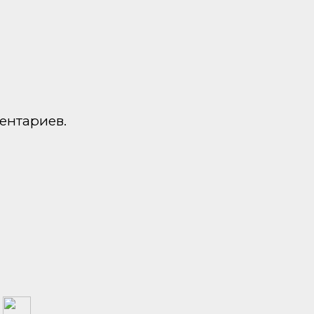
ентариев.
а