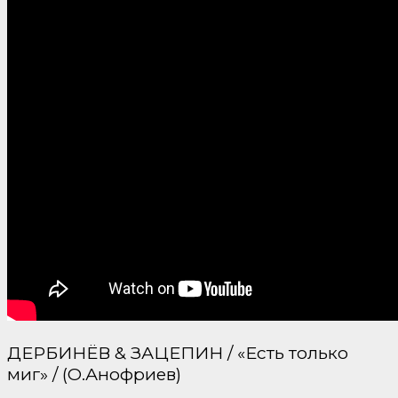
ДЕРБИНЁВ & ЗАЦЕПИН / «Есть только
миг» / (О.Анофриев)