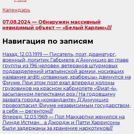
Календарь
07.08.2024 — Обнаружен массивный
невидимый объект — «Белый Карлик»///
Навигация по записям
Назад:
12.03.1919 — Писатель, поэт, драматург,
военный, политик Габриеле д’Аннунцио во главе
группы из 196 человек, ветеранов штурмовых
подразделений итальянской армии, носивших
название arditi «отважные, храбрецы» двинулся на
Фиуме. При этом поэт ехал впереди колоны
грузовиков на красном кабриолете «Фиат-4»,
засыпанном лепестками роз / На годовщину
захвата города «команданте» Д’Аннунцио
провозгласил Фиуме независимым государством,
а себя — регентом///
Вперед:
12.03.1969 — Пол Маккартни женился на
Линде Истман… а Джордж и Патти Харрисоны
были задержаны за хранение наркотиков///