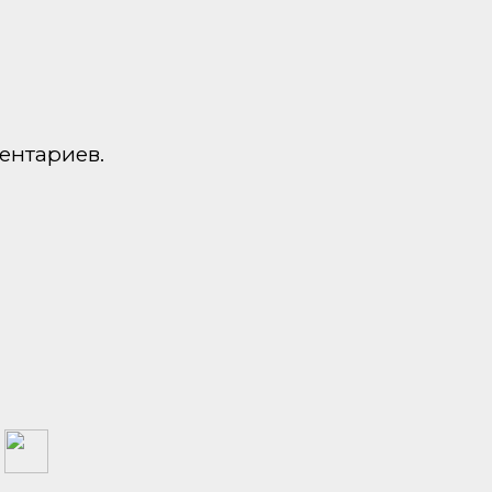
ентариев.
а