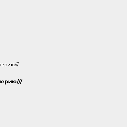
ерию///
ерию///