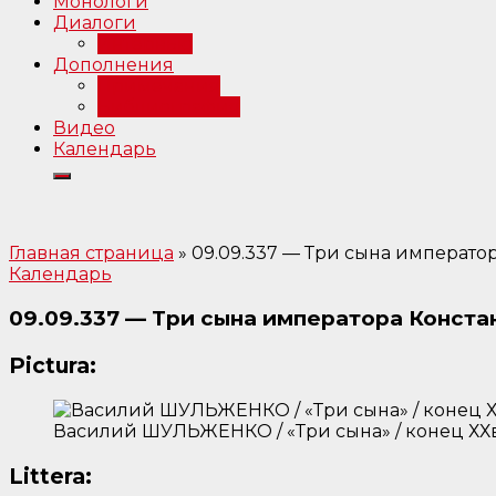
Монологи
Диалоги
Интервью
Дополнения
Примечания
Библиография
Видео
Календарь
Главная страница
»
09.09.337 — Три сына императ
Календарь
09.09.337 — Три сына императора Конст
Pictura:
Василий ШУЛЬЖЕНКО / «Три сына» / конец ХХв
Littera: