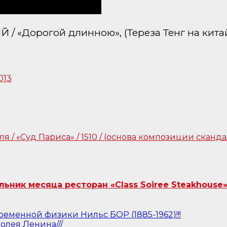
«Дорогой длинною», (Тереза Тенг на кита
ник месяца ресторан «Class Soiree Steakhouse»
еменной физики Нильс БОР (1885-1962)!!!
олея Ленина///