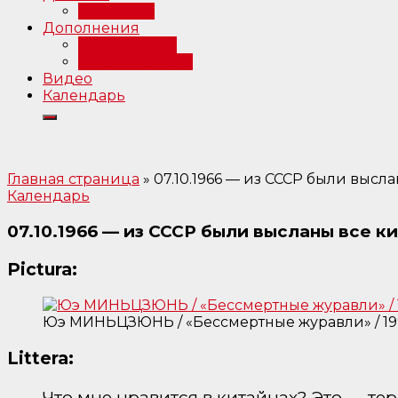
Интервью
Дополнения
Примечания
Библиография
Видео
Календарь
Главная страница
»
07.10.1966 — из СССР были высла
Календарь
07.10.1966 — из СССР были высланы все ки
Pictura:
Юэ МИНЬЦЗЮНЬ / «Бессмертные журавли» / 19
Littera:
Что мне нравится в китайцах? Это — те