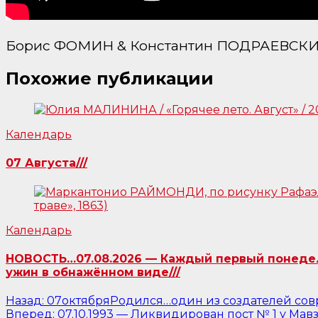
Борис ФОМИН & Константин ПОДРАЕВСКИЙ / 
Похожие публикации
Календарь
07 Августа///
Календарь
НОВОСТЬ…07.08.2026 — Каждый первый понедель
ужин в обнажённом виде///
Навигация
Назад:
07октябряРодился…один из создателей совр
Вперед:
07.10.1993 — Ликвидирован пост № 1 у Мавз