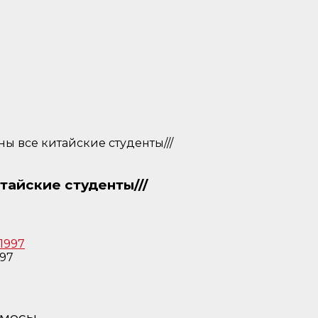
ны все китайские студенты///
тайские студенты///
97
рмосы.