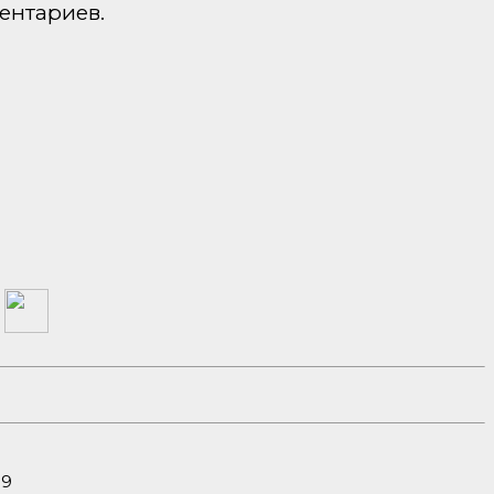
ентариев.
а
19