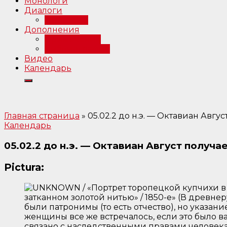
Монологи
Диалоги
Интервью
Дополнения
Примечания
Библиография
Видео
Календарь
Главная страница
»
05.02.2 до н.э. — Октавиан Август
Календарь
05.02.2 до н.э. — Октавиан Август получае
Pictura: