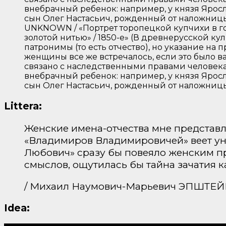
UNKNOWN / «Портрет торопецкой купчихи в го
золотой нитью» / 1850-е» (В древнерусской к
патронимы (то есть отчество), но указание на
женщины все же встречалось, если это было в
связано с наследственными правами человек
внебрачный ребенок: например, у князя Яро
сын Олег Настасьич, рожденный от наложницы
Littera:
Женские имена-отчества мне представ
«Владимиров Владимировичей» веет ун
Любович» сразу бы повеяло женским пр
смыслов, ощутилась бы тайна зачатия 
/ Михаил Наумович-Марьевич ЭПШТЕЙН 
Idea: