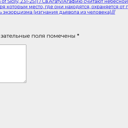
 of Sicily, 231-251) / Св.Агату/Агафию считают небес
ря которым место, где они находятся, охраняется от 
 экзорцизма (изгнания дьявола из человека)///
зательные поля помечены
*