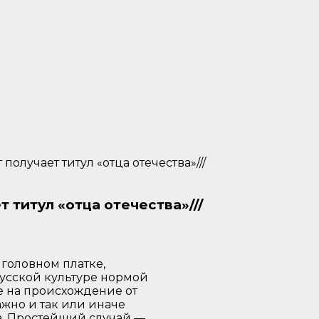
 получает титул «отца отечества»///
т титул «отца отечества»///