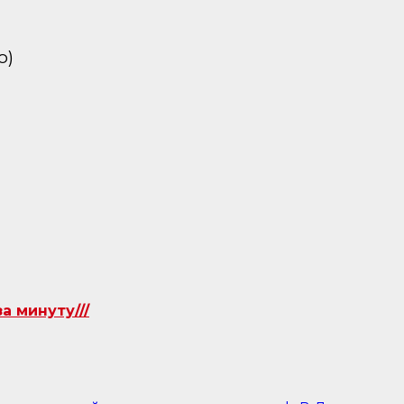
о)
 минуту///