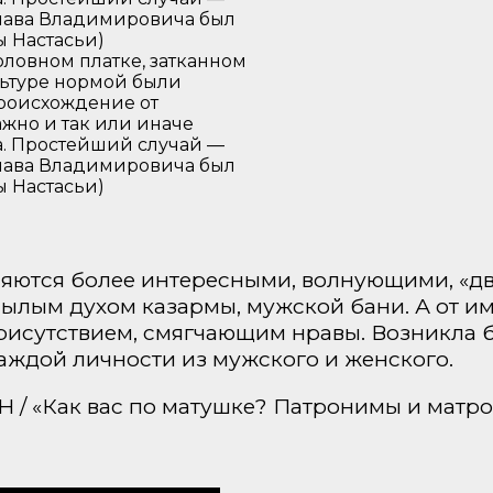
ловном платке, затканном
ультуре нормой были
 происхождение от
ажно и так или иначе
а. Простейший случай —
слава Владимировича был
 Настасьи)
ляются более интересными, волнующими, «дв
ылым духом казармы, мужской бани. А от и
исутствием, смягчающим нравы. Возникла б
каждой личности из мужского и женского.
/ «Как вас по матушке? Патронимы и матр