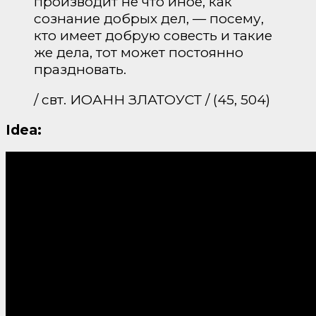
производит не что иное, как
сознание добрых дел, — посему,
кто имеет добрую совесть и такие
же дела, тот может постоянно
праздновать.
/ свт. ИОАНН ЗЛАТОУСТ / (45, 504)
Idea: