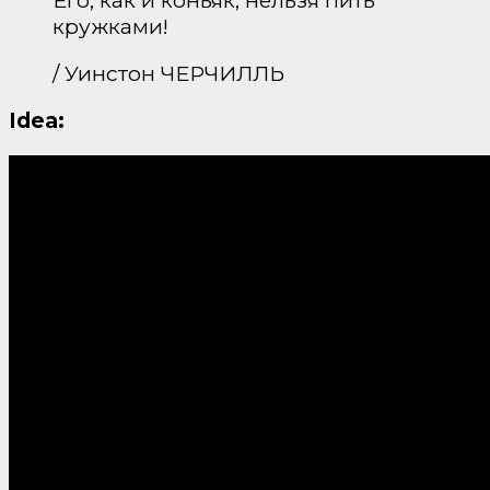
Его, как и коньяк, нельзя пить
кружками!
/ Уинстон ЧЕРЧИЛЛЬ
Idea: